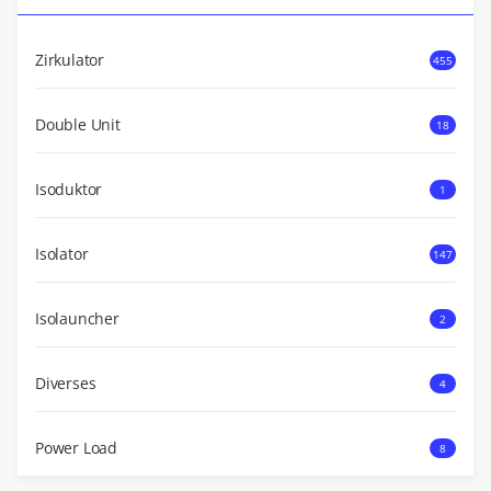
Zirkulator
455
Double Unit
18
Isoduktor
1
Isolator
147
Isolauncher
2
Diverses
4
Power Load
8