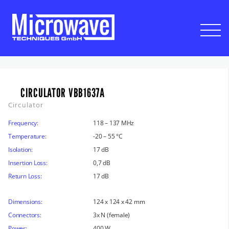
CIRCULATOR VBB1637A
Circulator
Frequency:
118 – 137 MHz
Temperature:
-20 – 55 °C
Isolation:
17 dB
Insertion Loss:
0,7 dB
Return Loss:
17 dB
Dimensions:
124 x 124 x 42 mm
Connectors:
3x N (female)
Power:
400 W