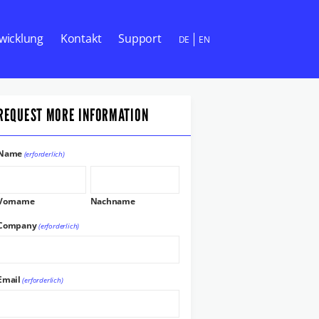
wicklung
Kontakt
Support
DE
EN
REQUEST MORE INFORMATION
Name
(erforderlich)
Vorname
Nachname
Company
(erforderlich)
Email
(erforderlich)