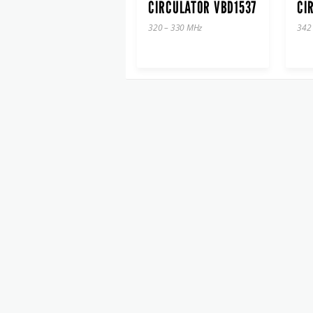
CIRCULATOR VBD1537
CI
320 – 330 MHz
342