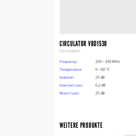
CIRCULATOR VBD1538
Circulator
Frequency:
320 – 330 MHz
Temperature:
0 – 60 °C
Isolation:
25 dB
Insertion Loss:
0,2 dB
Return Loss:
25 dB
WEITERE PRODUKTE