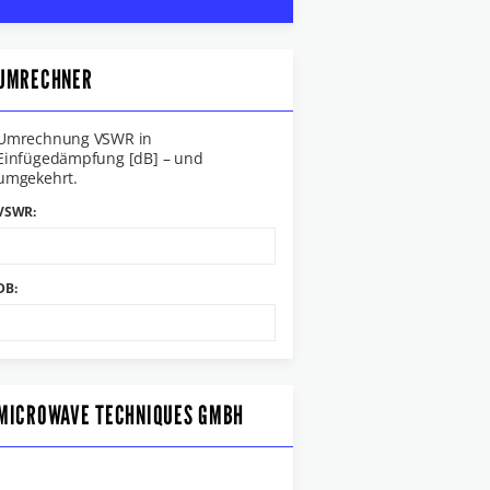
UMRECHNER
Umrechnung VSWR in
Einfügedämpfung [dB] – und
umgekehrt.
VSWR:
DB:
MICROWAVE TECHNIQUES GMBH