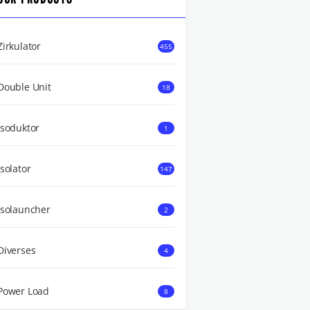
Zirkulator
455
Double Unit
18
Isoduktor
1
Isolator
147
Isolauncher
2
Diverses
4
Power Load
8