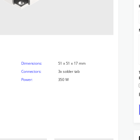
Dimensions:
51 x 51 x 17 mm
Connectors:
3x solder tab
Power:
350 W