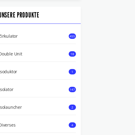
UNSERE PRODUKTE
Zirkulator
455
Double Unit
18
Isoduktor
1
Isolator
147
Isolauncher
2
Diverses
4