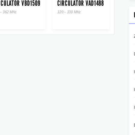
RCULATOR VBD1509
CIRCULATOR VAD1488
 – 362 MHz
320 – 330 MHz