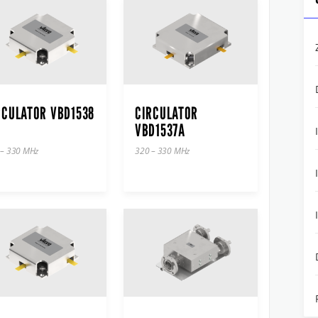
RCULATOR VBD1538
CIRCULATOR
VBD1537A
 – 330 MHz
320 – 330 MHz