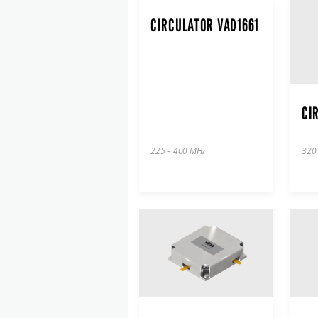
CIRCULATOR VAD1661
CI
225 – 400 MHz
320